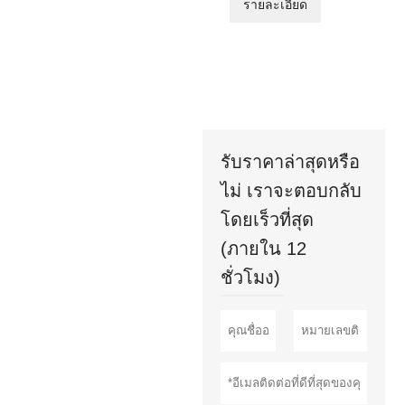
รายละเอียด
รับราคาล่าสุดหรือ
ไม่ เราจะตอบกลับ
โดยเร็วที่สุด
(ภายใน 12
ชั่วโมง)