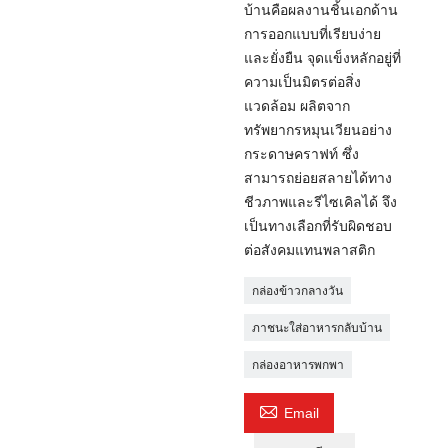
บ้านคือผลงานชิ้นเอกด้าน
การออกแบบที่เรียบง่าย
และยั่งยืน จุดแข็งหลักอยู่ที่
ความเป็นมิตรต่อสิ่ง
แวดล้อม ผลิตจาก
ทรัพยากรหมุนเวียนอย่าง
กระดาษคราฟท์ ซึ่ง
สามารถย่อยสลายได้ทาง
ชีวภาพและรีไซเคิลได้ จึง
เป็นทางเลือกที่รับผิดชอบ
ต่อสังคมแทนพลาสติก
กล่องข้าวกลางวัน
ภาชนะใส่อาหารกลับบ้าน
กล่องอาหารพกพา

Email