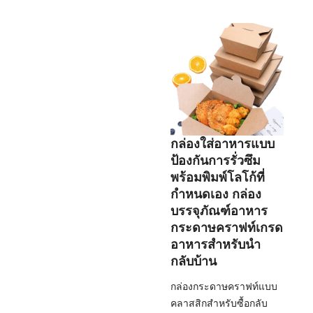
กล่องใส่อาหารแบบ
ป้องกันการรั่วซึม
พร้อมพิมพ์โลโก้ที่
กำหนดเอง กล่อง
บรรจุภัณฑ์อาหาร
กระดาษคราฟท์เกรด
อาหารสำหรับนำ
กลับบ้าน
กล่องกระดาษคราฟท์แบบ
คลาสสิกสำหรับซื้อกลับ