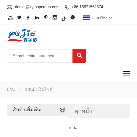

daniel@xyjpapercup.com
+86 13871562374








ภาษาไทย


To
บ้าน
>
แผนผังเว็บไซต์
สินค้าเพิ่มเติม
ทุกหน้า
บ้าน