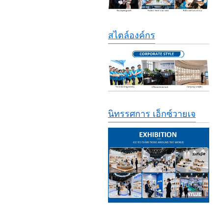
สไตล์องค์กร
นิทรรศการ เอ็กซ์วายเจ