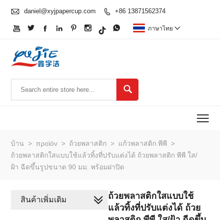

daniel@xyjpapercup.com
+86 13871562374








ภาษาไทย


To
บ้าน
>
προϊόν
>
ถ้วยพลาสติก
>
แก้วพลาสติก พีพี
>
ถ้วยพลาสติกใสแบบใช้แล้วทิ้งที่ปรับแต่งได้ ถ้วยพลาสติก พีพี ใส/
ฝ้า ฉีดขึ้นรูปขนาด 90 มม. พร้อมฝาปิด
ถ้วยพลาสติกใสแบบใช้
สินค้าเพิ่มเติม
แล้วทิ้งที่ปรับแต่งได้ ถ้วย
พลาสติก พีพี ใส/ฝ้า ฉีดขึ้น