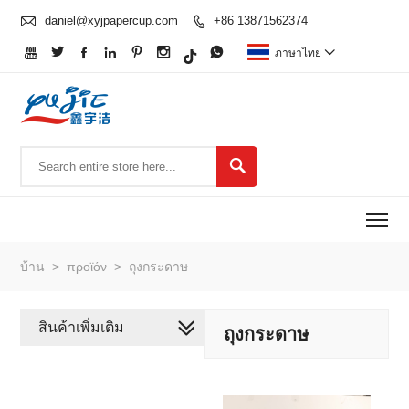

daniel@xyjpapercup.com
+86 13871562374








ภาษาไทย


To
บ้าน
>
προϊόν
>
ถุงกระดาษ
สินค้าเพิ่มเติม
ถุงกระดาษ