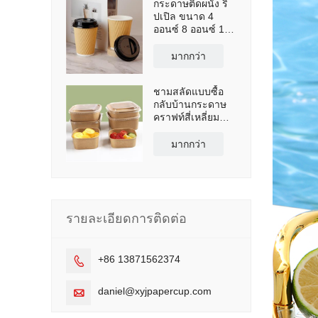
กระดาษติดผนัง ริ
ปเปิล ขนาด 4
ออนซ์ 8 ออนซ์ 10
ออนซ์ 12 ออนซ์ 16
ออนซ์ แก้วกาแฟ
มากกว่า
กระดาษ ไบโอคัพ
ชามสลัดแบบซื้อ
กลับบ้านกระดาษ
คราฟท์สี่เหลี่ยม
ขนาด 8 ออนซ์
มากกว่า
รายละเอียดการติดต่อ
+86 13871562374

daniel@xyjpapercup.com
