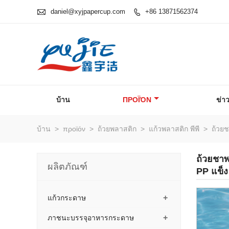

daniel@xyjpapercup.com
+86 13871562374

บ้าน
ΠΡΟΪΌΝ
ข่า
บ้าน
>
προϊόν
>
ถ้วยพลาสติก
>
แก้วพลาสติก พีพี
>
ถ้วยช
ถ้วยชาพ
ผลิตภัณฑ์
PP แข็ง
+
แก้วกระดาษ
+
ภาชนะบรรจุอาหารกระดาษ