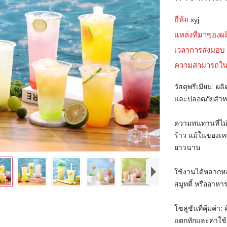
ยี่ห้อ
xyj
แหล่งที่มาของผ
เวลาการส่งมอ
ความสามารถใน
วัสดุพรีเมียม: 
และปลอดภัยสำหรั
ความทนทานที่ไม่
ร้าว แม้ในของเห
ยาวนาน
ใช้งานได้หลากหล
สมูทตี้ หรืออาหาร
โซลูชันที่คุ้มค่
แตกหักและค่าใช้