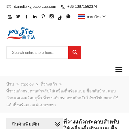

daniel@xyjpapercup.com
+86 13871562374








ภาษาไทย


To
บ้าน
>
προϊόν
>
ที่วางแก้ว
>
ที่วางแก้วกระดาษสำหรับใส่เครื่องดื่มร้อนแบบ ซื้อกลับบ้าน แบบ
กำหนดเองพร้อมหูหิ้ว ที่วางแก้วกระดาษสำหรับใส่ชาไข่มุกแบบใช้
แล้วทิ้งพร้อมกาแฟแบบพกพา
ที่วางแก้วกระดาษสำหรับ
สินค้าเพิ่มเติม
ใส่เครื่องดื่มร้อนแบบ ซื้อ